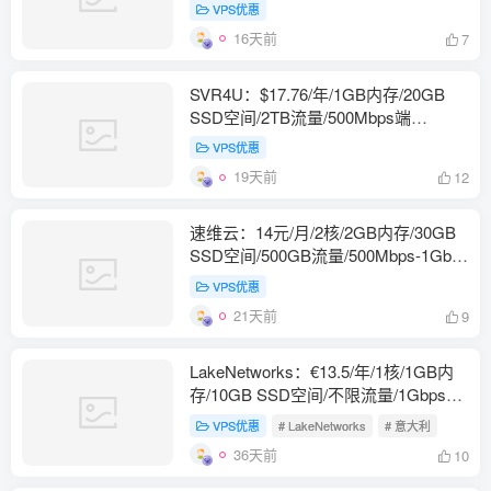
瑞典，仅IPv6，可选IPv4
VPS优惠
16天前
7
SVR4U：$17.76/年/1GB内存/20GB
SSD空间/2TB流量/500Mbps端
口/KVM/马来西亚，国际线路
VPS优惠
19天前
12
速维云：14元/月/2核/2GB内存/30GB
SSD空间/500GB流量/500Mbps-1Gbps
端口/KVM/香港CMI/香港CN2/洛杉矶
VPS优惠
CN2 GIA
21天前
9
LakeNetworks：€13.5/年/1核/1GB内
存/10GB SSD空间/不限流量/1Gbps端
口/KVM/意大利，支持BGP
VPS优惠
# LakeNetworks
# 意大利
36天前
10