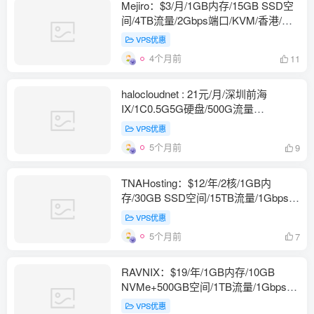
Mejiro：$3/月/1GB内存/15GB SSD空
间/4TB流量/2Gbps端口/KVM/香港/国
际线路
VPS优惠
4个月前
11
halocloudnet : 21元/月/深圳前海
IX/1C0.5G5G硬盘/500G流量
@2000Mbps/独立IPV4
VPS优惠
5个月前
9
TNAHosting：$12/年/2核/1GB内
存/30GB SSD空间/15TB流量/1Gbps端
口/KVM/芝加哥
VPS优惠
5个月前
7
RAVNIX：$19/年/1GB内存/10GB
NVMe+500GB空间/1TB流量/1Gbps端
口/KVM/南卡罗莱纳
VPS优惠