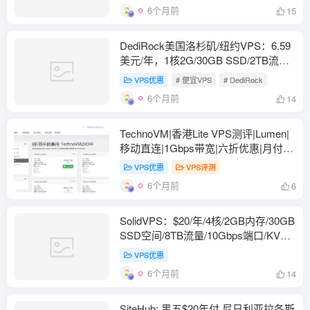
6个月前
15
DediRock美国洛杉矶/纽约VPS：6.59
美元/年，1核2G/30GB SSD/2TB流
量/1Gbps
VPS优惠
# 便宜VPS
# DediRock
6个月前
14
TechnoVM|香港Lite VPS测评|Lumen|
移动直连|1Gbps带宽|六折优惠|月付
7.8元|解锁奈飞
VPS优惠
VPS评测
6个月前
6
SolidVPS：$20/年/4核/2GB内存/30GB
SSD空间/8TB流量/10Gbps端口/KVM/
立陶宛/美国
VPS优惠
6个月前
14
SiteHub: 黑五$20年付 尼日利亚拉各斯