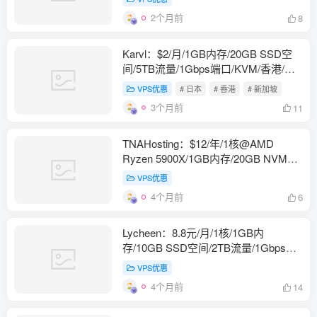
2个月前
8
Karvl：$2/月/1GB内存/20GB SSD空
间/5TB流量/1Gbps端口/KVM/香港/日
本/新加坡/洛杉矶/达拉斯
VPS优惠
# 日本
# 香港
# 新加坡
3个月前
11
TNAHosting：$12/年/1核@AMD
Ryzen 5900X/1GB内存/20GB NVMe
空间/15TB流量/1Gbps端口/KVM/芝加
VPS优惠
哥
4个月前
6
Lycheen：8.8元/月/1核/1GB内
存/10GB SSD空间/2TB流量/1Gbps端
口/KVM/圣何塞/日本，美国原生IP
VPS优惠
4个月前
14