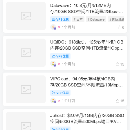
Datawave：10.8元/月/512MB内
存/10GB SSD空间/1TB流量/2Gbps-
5Gbps端口/KVM/日本/国际线路
VPS优惠
# 日本
# Datawave
# 国际线路
1个月前
6
UQIDC：618活动，125元/年/1核/1GB
内存/20GB SSD空间/1TB流量/1Gbps
端口/KVM/西雅图/洛杉矶/英国/德国
VPS优惠
等；韩国预售
1个月前
15
VIPCloud：94.05元/年/4核/4GB内
存/20GB SSD空间/不限流量/10Mbps-
60Mbps端口/KVM/洛杉矶CN2 GIA/香
VPS优惠
港CN2，原生IP
1个月前
15
Juhost：$2.09/月/1GB内存/20GB SSD
空间/500GB流量/500Mbps端口/KVM/
香港BGP
VPS优惠