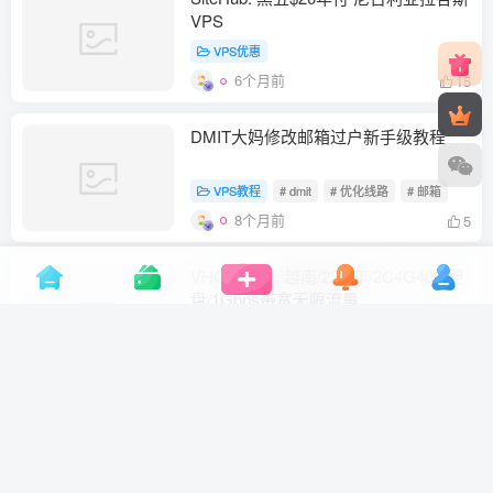
VPS
VPS优惠
6个月前
15
DMIT大妈修改邮箱过户新手级教程
VPS教程
# dmit
# 优化线路
# 邮箱
8个月前
5
VHOST VN: 越南/22$/年/2C4G40G硬
盘/1Gbps带宽无限流量
VPS优惠
# 新加坡
# 越南
8个月前
11
Dmit LAX.AN4.EB.CORONA 测试
VPS评测