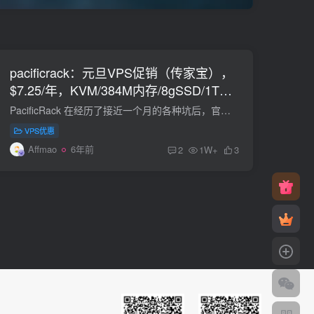
pacificrack：元旦VPS促销（传家宝），
$7.25/年，KVM/384M内存/8gSSD/1T流
量，洛杉矶QN机房
PacificRack 在经历了接近一个月的各种坑后，官方说已经修复了。从目前的表现来看，也应该是修复了，虽然丢包方面不可避免，有的地区丢包较高，晚上网络不佳，电信大多数时候勉强可以用，联通...
VPS优惠
Affmao
6年前
2
1W+
3