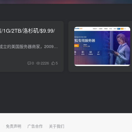
1核/1G/2TB/洛杉矶/$9.99/
pacificrack是2007年成立的美国服务器商家，2009年被quadranet（你只要知道是大商家就OK了）收购，今年重新发力，把PacificRack从QuadraNet分离出来, 成立了独立的品牌，不到100元就可以买一年...
0
2226
5
免责声明
广告合作
关于我们