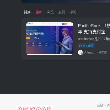
排序
更新
浏览
点赞
评论
PacificRack : 
年,支持支付宝
VPS优惠
Affmao
6年前
友链申请