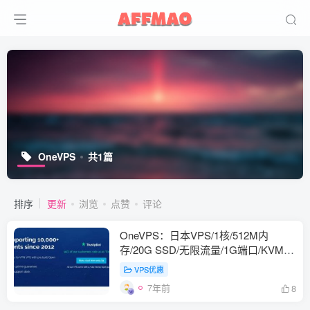
OneVPS
共1篇
排序
更新
浏览
点赞
评论
OneVPS：日本VPS/1核/512M内
存/20G SSD/无限流量/1G端口/KVM/
月付$9/M247机房
VPS优惠
7年前
8