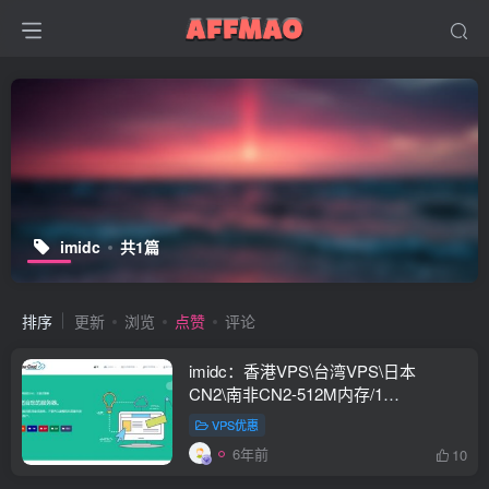
imidc
共1篇
排序
更新
浏览
点赞
评论
imidc：香港VPS\台湾VPS\日本
CN2\南非CN2-512M内存/1
核/20gSSD/500g流量/4$起/全场5折
VPS优惠
6年前
10