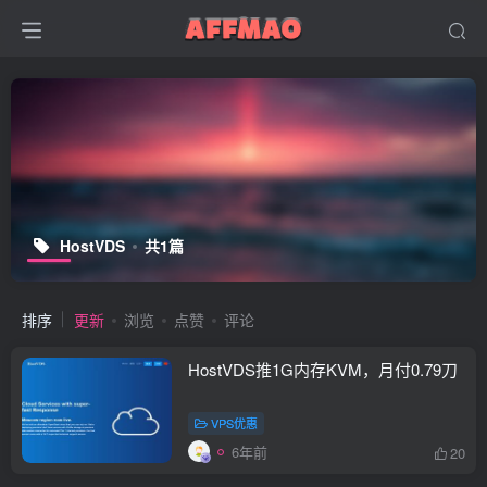
HostVDS
共1篇
排序
更新
浏览
点赞
评论
HostVDS推1G内存KVM，月付0.79刀
VPS优惠
6年前
20