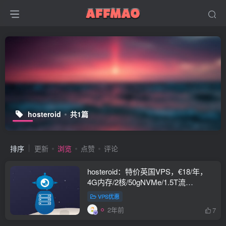
hosteroid
共1篇
排序
更新
浏览
点赞
评论
hosteroid：特价英国VPS，€18/年，
4G内存/2核/50gNVMe/1.5T流
量/1Gbps带宽
VPS优惠
2年前
7