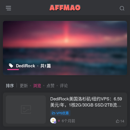
DediRock
共1篇
排序
更新
浏览
点赞
评论
DediRock美国洛杉矶/纽约VPS：6.59
美元/年，1核2G/30GB SSD/2TB流
量/1Gbps
VPS优惠
6个月前
14