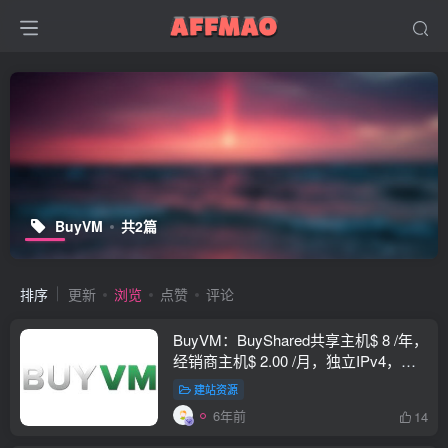
BuyVM
共2篇
排序
更新
浏览
点赞
评论
BuyVM：BuyShared共享主机$ 8 /年，
经销商主机$ 2.00 /月，独立IPv4，免
费SSL证书
建站资源
6年前
14