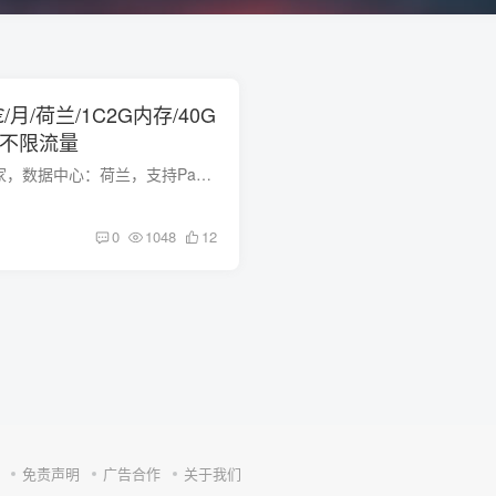
1.5€/月/荷兰/1C2G内存/40G
口不限流量
blockyhost，国外商家，数据中心：荷兰，支持PayPal和信用卡付款。 NetherlandsKVM VPS ： 最低配链接：https://billing.blockyhost.com/index.php?rp=/store/vps-hosting/kvm-1-vps 价格 名称 ...
0
1048
12
免责声明
广告合作
关于我们