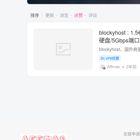
排序
更新
浏览
点赞
评论
blockyhost : 
硬盘/5Gbps端
VPS优惠
Affmao
2年前
友链申请