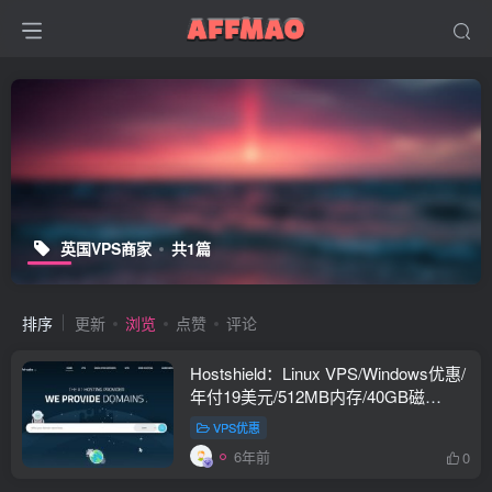
英国VPS商家
共1篇
排序
更新
浏览
点赞
评论
Hostshield：Linux VPS/Windows优惠/
年付19美元/512MB内存/40GB磁
盘/1Gbps端口/500GB流量
VPS优惠
6年前
0