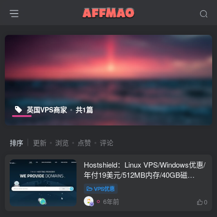
英国VPS商家
共1篇
排序
更新
浏览
点赞
评论
Hostshield：Linux VPS/Windows优惠/
年付19美元/512MB内存/40GB磁
盘/1Gbps端口/500GB流量
VPS优惠
6年前
0