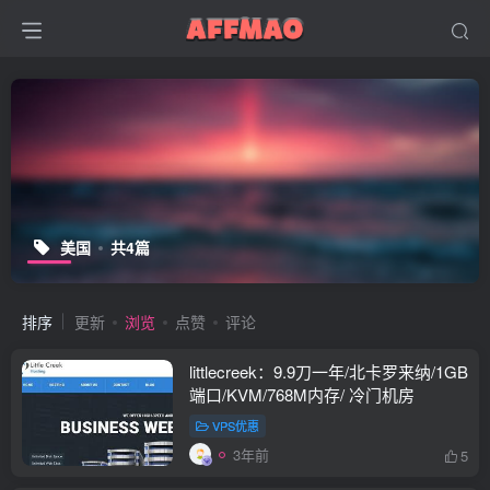
美国
共4篇
排序
更新
浏览
点赞
评论
littlecreek：9.9刀一年/北卡罗来纳/1GB
端口/KVM/768M内存/ 冷门机房
VPS优惠
3年前
5