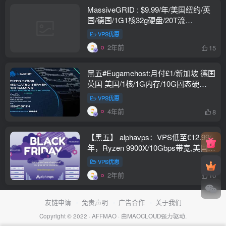
MassiveGRID : $9.99/年/美国纽约/英
国/德国/1G1核32g硬盘/20T流
量/1Gbps带宽
VPS优惠
2年前
15
黑五#Eugamehost:月付£1/新加坡 德国
英国 美国/1核/1G内存/10G固态硬
盘/1Gbps带宽/1T流量
VPS优惠
4年前
8
【黑五】 alphavps：VPS低至€12.99/
年，Ryzen 9900X/10Gbps带宽,美国/
德国/英国/保加利亚
VPS优惠
2年前
10
友链申请
免责声明
广告合作
关于我们
Copyright © 2022 ·
AFFMAO
· 由
MAOCLOUD
强力驱动.