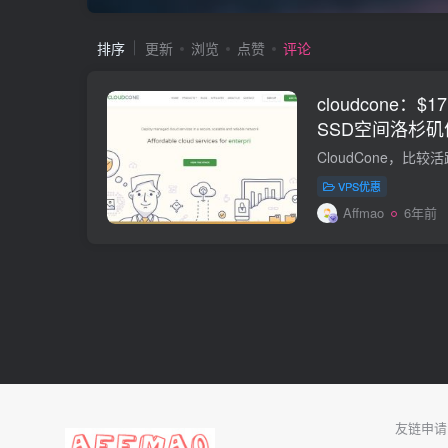
排序
更新
浏览
点赞
评论
cloudcone：$1
SSD空间洛杉矶
网络用户，1Tb
VPS优惠
Affmao
6年前
友链申请