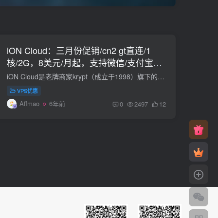
iON Cloud：三月份促销/cn2 gt直连/1
核/2G，8美元/月起，支持微信/支付宝，
所有圣何塞VPS终身8折
iON Cloud是老牌商家krypt（成立于1998）旗下的vps品牌、有洛杉矶cn2 gia、圣何塞cn2 gt、新加坡cn2线路vps可以选择，有中文官网、支持中文工单、支付宝、微信付款购买！产品靠谱，建站无压力。...
VPS优惠
Affmao
6年前
0
2497
12