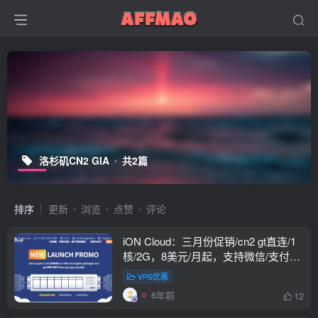
洛杉矶CN2 GIA
共2篇
排序
更新
浏览
点赞
评论
iON Cloud：三月份促销/cn2 gt直连/1
核/2G，8美元/月起，支持微信/支付
宝，所有圣何塞VPS终身8折
VPS优惠
6年前
12