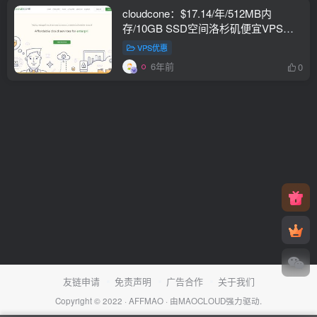
cloudcone：$17.14/年/512MB内
存/10GB SSD空间洛杉矶便宜VPS，
尤其适合联通网络用户，1Tbps高防
VPS优惠
6年前
0
友链申请
免责声明
广告合作
关于我们
Copyright © 2022 ·
AFFMAO
· 由
MAOCLOUD
强力驱动.