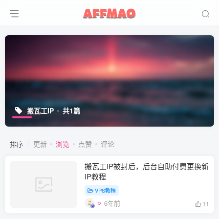
搬瓦工IP
共1篇
排序
更新
浏览
点赞
评论
搬瓦工IP被封后，后台自助付费更换新
IP教程
VPS教程
6年前
11