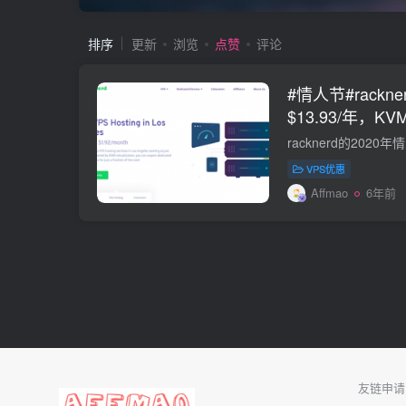
排序
更新
浏览
点赞
评论
#情人节#rack
$13.93/年，KV
流量
VPS优惠
Affmao
6年前
友链申请