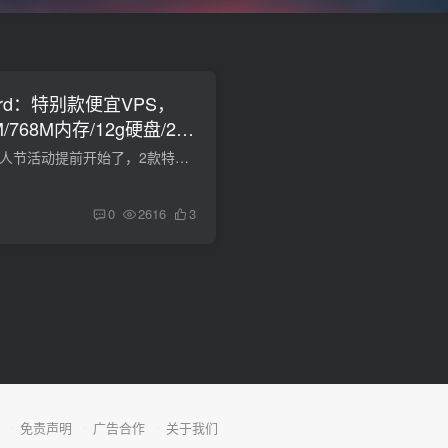
nerd：特别款便宜VPS，
M/768M内存/12g硬盘/2T
racknerd的2020年情人节活动提前开始了，2款特别便宜的VPS，购买无需优惠码，每天限量214个。racknerd的VPS服务器托管在multacom机房，1Gbps带宽，自带一个IPv4，solusvm管理，国内三网效果都不...
0
2616
3
免责声明
广告合作
关于我们