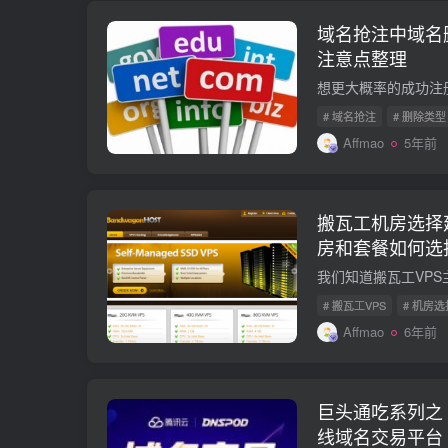
域名抢注中域名
注意点整理
# 域名抢注
# 删除类型
Affmao
5年前
搬瓦工机房选择建
房和套餐如何选
# 搬瓦工VPS
# 机房选
Affmao
6年前
巨头通吃系列之
线域名交易平台