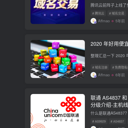
# 腾讯云
# 域名交易
Affmao
5年前
2020 年好用
# 域名注册
# 免费隐
Affmao
6年前
联通 AS4837 
分级介绍-主机
# AS9929
# AS4837