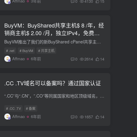
Affmao
3年前
0
4130
15
BuyVM：BuyShared共享主机$ 8 /年，经
销商主机$ 2.00 /月，独立IPv4，免费
SSL证书
BuyVM推出了我们的新BuyShared cPanel共享主机。所有BuyShared计划都托管在高级硬件上。一个双六核L5639盒，具有72GB的RAM，以及8个1TB SSD驱动器，位于固态RAID 10中。 共享主机功能 基于cPan...
# .net
# BuyVM
# 共享主机
Affmao
6年前
0
2614
14
.CC .TV域名可以备案吗？通过国家认证
“.CC”与“.CN”，”.CO”等同属国家和地区顶级域名，国外知名企业Google就有注册“.CC”域名，并投入使用。只不过此前“.CC”尚未获得工信部域名注册管理机构资质审批，因此“.CC”域名无法在...
# .CC .TV
# 备案
Affmao
6年前
0
1657
14