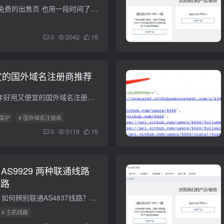
腾讯云前阵子上线了免费的出售页 也用一段时间了 但是不太好用带广告 还是自己的好 其实很早就提议腾讯云域名出售页的广告不如直接可以设置腾讯云推广广告那更好 让闲置域名的流量直接更方便的...
0
2042
16
便宜的国外域名注册商推荐
整理汇总一下 2020 年好用又便宜的国外域名注册商。国外域名注册商的优势主要是：价格实在，管理方便，转出自由，没有实名制限制（.cn 域名不管在哪里注册都需要实名制），所以很多人都会选择国...
私保护
# 国外域名注册商
0
3116
15
和 AS9929 两种联通线路
线路
什么是联通AS4837？如何辨别联通AS4837线路？ 大部分联通用户所能接触到的联通网络分为普通民用网（AS4837）和A网（AS9929），回国与出国大多会经过 北京/上海/广州 回国，出口宽带等级分为 AS4...
# 主机线路