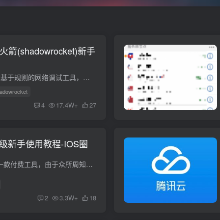
箭(shadowrocket)新手
Shadowrocket是一款基于规则的网络调试工具，具有性能高和稳定好、使用流畅，功能多样的特点，只占用最少的系统资源，全盘接管所有的连接，根据规则来进行处理，让你无忧无虑。独有的场景模式，...
hadowrocket
4
17.4W+
27
保姆级新手使用教程-IOS圈
安装 Quantumult 是一款付费工具，由于众所周知的原因已经在国内 App Store 下架，用户需要自行从美区 App Store 购买。 设置 打开 Quantumult，进入「设置」选项卡，打开「订阅」页面。 需要订...
2
3.3W+
18