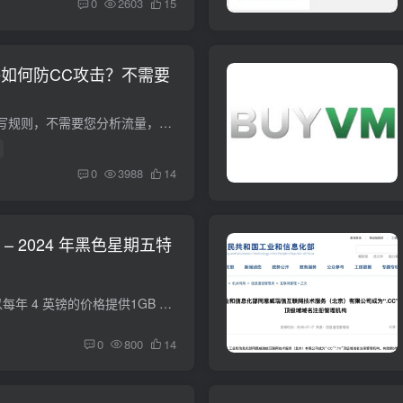
0
2603
15
lare如何防CC攻击？不需要
以下操作不需要您会写规则，不需要您分析流量，小白式的操作，随便点点鼠标就行了。非常简单！哪怕超过千万/亿次攻击，1H1G也防得住，网站不会挂，收录不会掉，API也不会影响！ 确定您的网站被C...
0
3988
14
il – 2024 年黑色星期五特
2022 年，我们尝试以每年 4 英镑的价格提供1GB 存储空间和10 个域名。但如今只有3 个帐户仍处于活跃状态——一个在切换到 MXroute 的更好交易后等待取消，另外 10 个呢？已取消或从未激活。我猜...
0
800
14