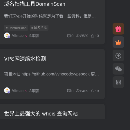
域名扫描工具DomainScan
我们玩vps开始的时候就是为了看一些资料，但是，后来就往横向发展了，也就是想自己打一个网站，搭建网站的先决条件就是要注册一个好域名。但是，一个一个的去找域名很麻烦，这里就介绍一个域名...
# DomainScan
# 域名扫描
Affmao
5年前
0
2529
13
VPS网速缩水检测
项目地址 https://github.com/vvnocode/vpspeek 更新记录 2024.9.19 增加自动更新，见41楼。 功能介绍 可以自动执行测速，也可以手动执行。 可以配置在一个时间范围内随机选择下次执行时间，这...
Affmao
2年前
0
2429
13
世界上最强大的 whois 查询网站
http://whois.domaintools.com/ https://domainr.com/ 以上两个网站都是公司运营，跟域名注册局以及一些地区组织有合作关系 之所以强大，首先他们几乎支持世界上所有存在的域名后缀，其次他的准...