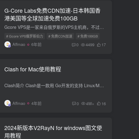
G-Core Labs免费CDN加速-日本韩国香
港美国等全球加速免费100GB
Gcore VPS是一家来自俄罗斯的VPS主机商，不过自身的业务已经不局限于主机服务，同时他们还提供了CDN加速、云存储以及SSL证书服务。Gcorelabs CDN在全球有三十以上个节点，而亚太的CDN加速节点比...
# Gcore VPS俄罗斯伯力
# 免费CDN加速
# 免费100GB
Affmao
6年前
0
4499
17
Clash for Mac使用教程
Clash简介 Clash是一款用 Go开发的支持 Linux/MacOS/Windows等多平台的代理工具，支持 ss/v2ray/snell（不支持 ssr），支持规则分流（类似于 Surge 的配置） Clash软件下载 MAC版本 下载 Clash-...
Affmao
4年前
0
4W+
16
2024新版本V2RayN for windows图文使
用教程