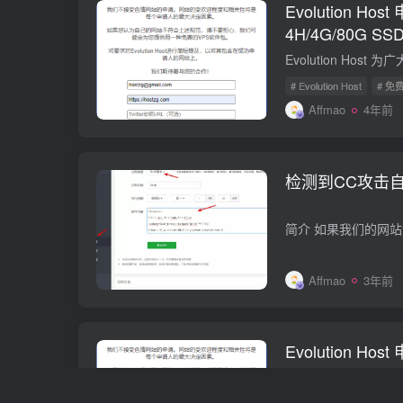
Evolution Hos
4H/4G/80G S
# Evolution Host
# 免
Affmao
4年前
检测到CC攻击自动开
Affmao
3年前
Evolution Hos
4H/4G/80G S