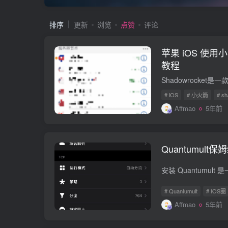
排序
更新
浏览
点赞
评论
苹果 iOS 使用小火
教程
# iOS
# 小火箭
# s
Affmao
5年前
Quantumult
# Quantumult
# IOS圈
Affmao
5年前