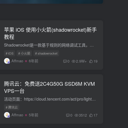
苹果 iOS 使用小火箭(shadowrocket)新手
教程
Shadowrocket是一款基于规则的网络调试工具，具有性能高和稳定好、使用流畅，功能多样的特点，只占用最少的系统资源，全盘接管所有的连接，根据规则来进行处理，让你无忧无虑。独有的场景模式，...
# iOS
# 小火箭
# shadowrocket
Affmao
6年前
0
2.9W+
19
腾讯云：免费送2C4G50G SSD6M KVM
VPS一台
活动页面：https://cloud.tencent.com/act/pro/lighthousethankyou “腾讯云官网已注册且完成实名认证的国内站用户（协作者与子用户账号除外），且符合以下活动条件： 1）2021.9.5 00:00 账号内...
# 腾讯云
Affmao
5年前
0
3512
17