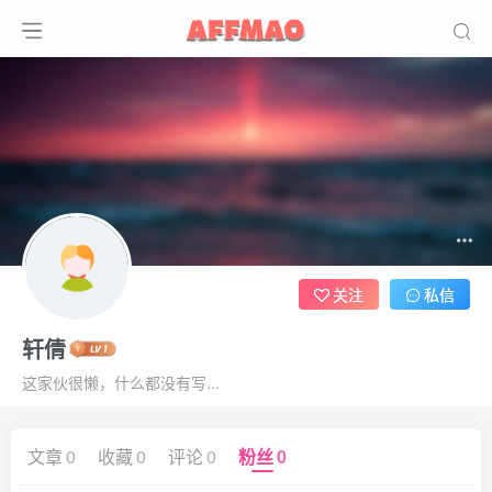
关注
私信
轩倩
这家伙很懒，什么都没有写...
文章
0
收藏
0
评论
0
粉丝
0