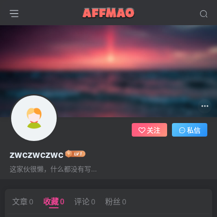
关注
私信
zwczwczwc
这家伙很懒，什么都没有写...
文章
0
收藏
0
评论
0
粉丝
0