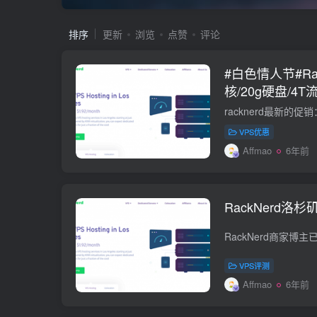
排序
更新
浏览
点赞
评论
#白色情人节#Rac
核/20g硬盘/4
个，$18.88/年
VPS优惠
Affmao
6年前
RackNerd洛
VPS评测
Affmao
6年前