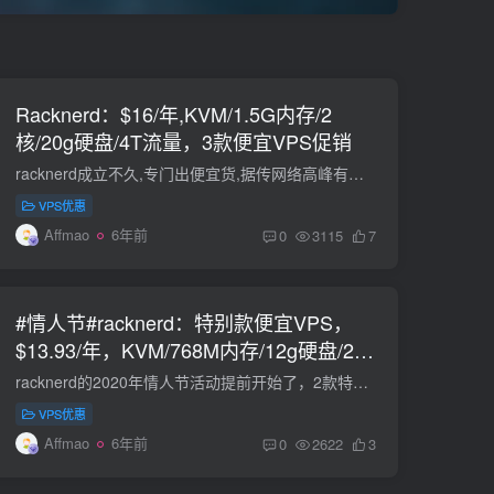
Racknerd：$16/年,KVM/1.5G内存/2
核/20g硬盘/4T流量，3款便宜VPS促销
racknerd成立不久,专门出便宜货,据传网络高峰有时候很渣,经常搞促销,感觉像”四大金刚”附体,所以买来当玩具就无所谓了,如果要做业务,还是算了吧.如果想做点业务啥的,还是CloudCone,感觉比这货...
VPS优惠
Affmao
6年前
0
3115
7
#情人节#racknerd：特别款便宜VPS，
$13.93/年，KVM/768M内存/12g硬盘/2T
流量
racknerd的2020年情人节活动提前开始了，2款特别便宜的VPS，购买无需优惠码，每天限量214个。racknerd的VPS服务器托管在multacom机房，1Gbps带宽，自带一个IPv4，solusvm管理，国内三网效果都不...
VPS优惠
Affmao
6年前
0
2622
3