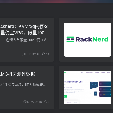
knerd：KVM/2g内存/2
T流量便宜VPS，限量100
racknerd最新的促销：白色情人节限量100个便宜VPS开始了，$18.88/年，给2G内存、2核、20G硬盘、4T流量。此款便宜VPS用来应付个人小型项目、网站等应用应该已经足够了。racknerd效果怎么样，本文...
0
2146
11
杉矶MC机房测评数据
RackNerd商家博主已经介绍过两次，昨天商家联系到博主，反馈现有商家上了洛杉矶MC机房的母机，相信一部分朋友应该知道，什么时候，但是目前到国内联通和电信线路都还不错，下面就是博主开通的机...
0
2416
3