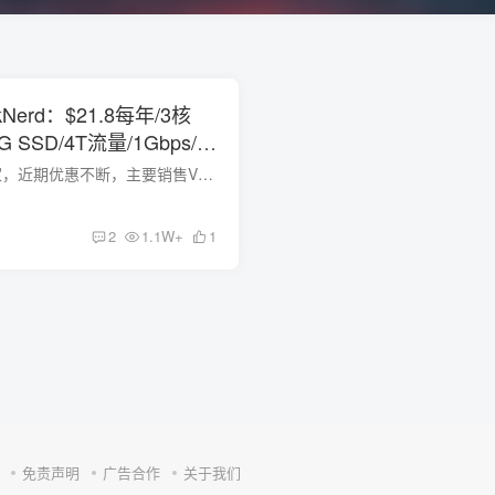
Nerd：$21.8每年/3核
G SSD/4T流量/1Gbps/1
RackNerd新开的商家，近期优惠不断，主要销售VPS服务，机房为美国洛杉矶MC机房，今天收到了商家的投稿，对了庆祝元旦，商家推出了两款特价机器，这次的配置比较还比较不错，价格方面还是延续着...
2
1.1W+
1
免责声明
广告合作
关于我们