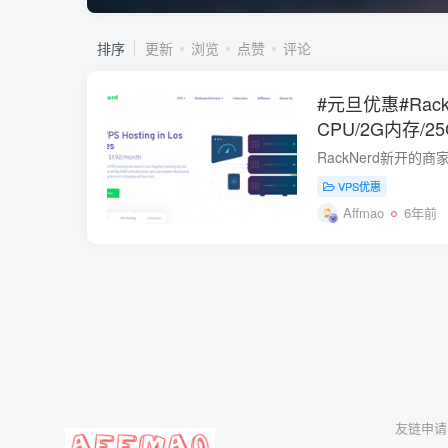
排序
更新
浏览
点赞
评论
#元旦优惠#Rack
CPU/2G内存/25
个IP/KVM
VPS优惠
Affmao
6年前
友链申请