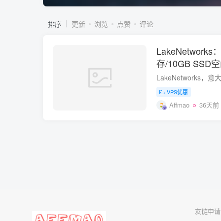
排序
更新
浏览
点赞
评论
LakeNetworks
存/10GB SSD
口/KVM/意大利
VPS优惠
Affmao
36天前
友链申请