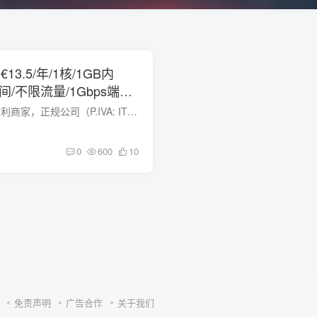
：€13.5/年/1核/1GB内
空间/不限流量/1Gbps端
，支持BGP
LakeNetworks，意大利商家，正规公司（P.IVA: IT 02786130902 – Codice REA: SS-204657）。现在有三款特价KVM VPS，位于意大利，特色是支持BGP。 LN-LES-BGP-NANO vCPU：1 内存：1 GB 空间：10...
0
600
10
免责声明
广告合作
关于我们