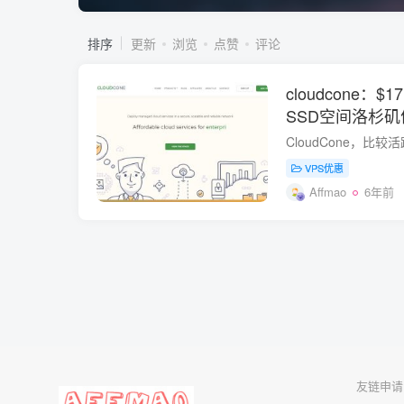
排序
更新
浏览
点赞
评论
cloudcone：$1
SSD空间洛杉矶
网络用户，1Tb
VPS优惠
Affmao
6年前
友链申请