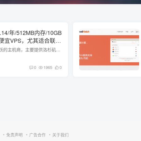
7.14/年/512MB内存/10GB
便宜VPS，尤其适合联通
ps高防
CloudCone，比较活跃的主机商，主要提供洛杉矶MC VPS和独服，其VPS基于KVM，特色是按小时计费，可随时删除、重建，达到更换IP的目的。现在线路调整为洛杉矶CN2 GIA，加之免费的DDOS防护，性价比...
0
1965
0
免责声明
广告合作
关于我们