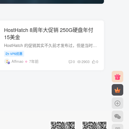
HostHatch 8周年大促销 250G硬盘年付
15美金
HostHatch 的促销其实不久前才发布过，但是当时的促销力度虽然大，但是跟这次比起来，就差的有点元了，这次的促销主打大硬盘，价格又低价，性价比高。 点击 manage.hosthatch.com 先充值，...
VPS优惠
Affmao
7年前
0
2903
0