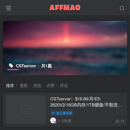
CSTserver
共1篇
排序
更新
浏览
点赞
评论
CSTserver：$16.66/月/E5-
2620V2/16GB内存/1TB硬盘/不限流
量/30Mbps带宽/香港/国内直连
独立服务器
2年前
13