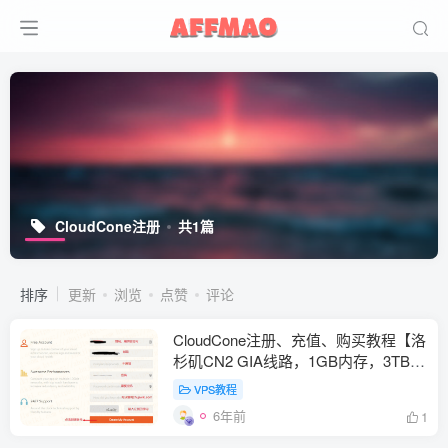
CloudCone注册
共1篇
排序
更新
浏览
点赞
评论
CloudCone注册、充值、购买教程【洛
杉矶CN2 GIA线路，1GB内存，3TB月
流量，月付3.7美金】
VPS教程
6年前
1