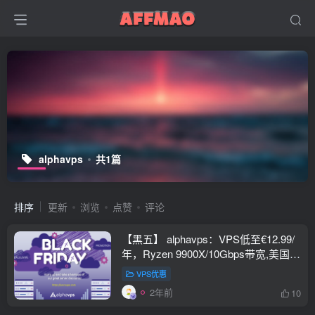
alphavps
共1篇
排序
更新
浏览
点赞
评论
【黑五】 alphavps：VPS低至€12.99/
年，Ryzen 9900X/10Gbps带宽,美国/
德国/英国/保加利亚
VPS优惠
2年前
10