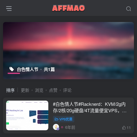
白色情人节
共1篇
排序
更新
浏览
点赞
评论
#白色情人节#Racknerd：KVM/2g内
存/2核/20g硬盘/4T流量便宜VPS，限
量100个，$18.88/年
VPS优惠
6年前
11