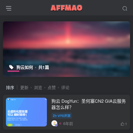
狗云如何
共1篇
排序
更新
浏览
点赞
评论
狗云 DogYun：圣何塞CN2 GIA云服务
器怎么样？
VPS评测
6年前
1