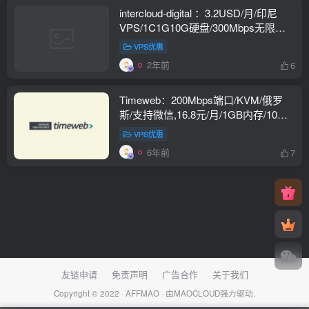
intercloud-digital ：3.2USD/月/印尼
VPS/1C1G10G硬盘/300Mbps无限流
量
VPS优惠
2年前
6
Timeweb：200Mbps端口/KVM/俄罗
斯/支持微信,16.8元/月/1GB内存/10GB
NVMe空间/不限流量
VPS优惠
6年前
7
友链申请
免责声明
广告合作
关于我们
Copyright © 2022 ·
AFFMAO
· 由
MAOCLOUD
强力驱动.