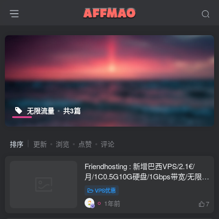
无限流量
共3篇
排序
更新
浏览
点赞
评论
Friendhosting : 新增巴西VPS/2.1€/
月/1C0.5G10G硬盘/1Gbps带宽/无限流
量
VPS优惠
1年前
7