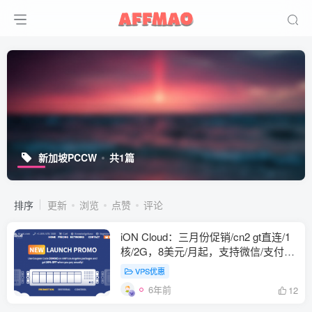
新加坡PCCW
共1篇
排序
更新
浏览
点赞
评论
iON Cloud：三月份促销/cn2 gt直连/1
核/2G，8美元/月起，支持微信/支付
宝，所有圣何塞VPS终身8折
VPS优惠
6年前
12