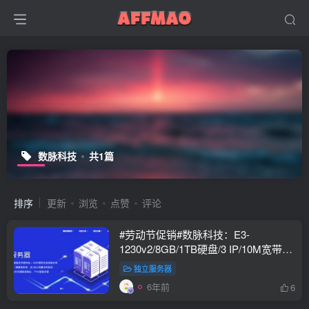
数脉科技
共1篇
排序
更新
浏览
点赞
评论
#劳动节促销#数脉科技：E3-
1230v2/8GB/1TB硬盘/3 IP/10M宽带不
限流量/￥330月付
独立服务器
6年前
6