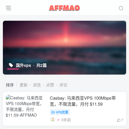
国外vps
共2篇
排序
更新
浏览
点赞
评论
Casbay: 马来西亚VPS 100Mbps带
宽，不限流量，月付 $11.59
VPS优惠
3年前
7