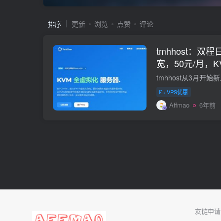
排序
更新
浏览
点赞
评论
tmhhost：双
宽，50元/月，KV
存/20gSSD/50
VPS优惠
Affmao
6年前
友链申请