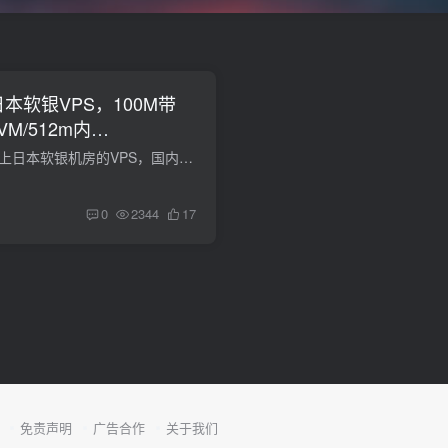
程日本软银VPS，100M带
M/512m内
0g流量
tmhhost从3月开始新上日本软银机房的VPS，国内访问来回均为双程软银线路。此次日本软银服务器接入1Gbps带宽，每个VPS提供100Mbps带宽，保证不超开！目前有季付活动，不支持退款！需要说一下的是...
0
2344
17
免责声明
广告合作
关于我们