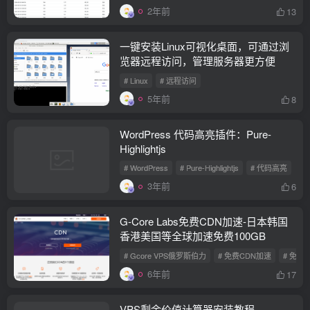
2年前
13
一键安装Linux可视化桌面，可通过浏
览器远程访问，管理服务器更方便
# Linux
# 远程访问
5年前
8
WordPress 代码高亮插件：Pure-
Highlightjs
# WordPress
# Pure-Highlightjs
# 代码高亮
3年前
6
G-Core Labs免费CDN加速-日本韩国
香港美国等全球加速免费100GB
# Gcore VPS俄罗斯伯力
# 免费CDN加速
# 免费1
6年前
17
VPS剩余价值计算器安装教程