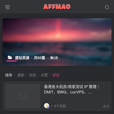
建站资源
共50篇
第2页
排序
更新
浏览
点赞
评论
香港各大机房/商家测试 IP 整理｜
DMIT、BWG、LocVPS、
SurferCloud、UCloud、51IDC 等
9个月前
5