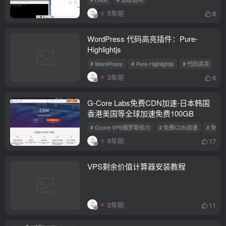
5年前
8
WordPress 代码高亮插件：Pure-
Highlightjs
# WordPress
# Pure-Highlightjs
# 代码高亮
3年前
6
G-Core Labs免费CDN加速-日本韩国
香港美国等全球加速免费100GB
# Gcore VPS俄罗斯伯力
# 免费CDN加速
# 免费1
6年前
17
VPS剩余价值计算器安装教程
2年前
11