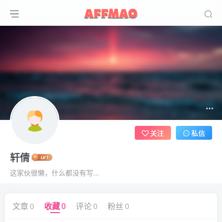
关注
私信
轩倩
这家伙很懒，什么都没有写...
文章
0
收藏
0
评论
0
粉丝
0