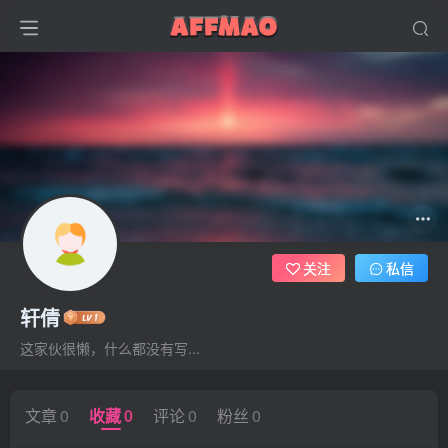
关注
私信
轩倩
这家伙很懒，什么都没有写...
文章
0
收藏
0
评论
0
粉丝
0