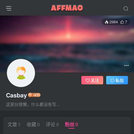
2984
7
关注
私信
Casbay
这家伙很懒，什么都没有写...
文章
1
收藏
0
评论
0
粉丝
0