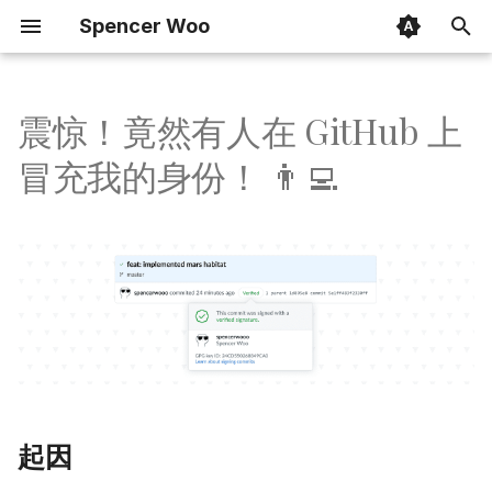
Spencer Woo
T
y
震惊！竟然有人在 GitHub 上
2026
github
p
冒充我的身份！ 👨‍💻
e
2025
life
t
2024
llm
o
2023
notion
s
t
2022
open-source
a
2021
research
r
起因
t
2020
vision