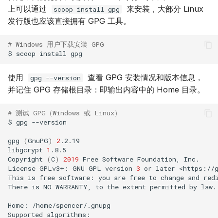
上可以通过
来安装，大部分 Linux
scoop install gpg
发行版也应该直接拥有 GPG 工具。
# Windows 用户下载安装 GPG
$
scoop
install
使用
查看 GPG 安装情况和版本信息，
gpg --version
并记住 GPG 存储根目录：即输出内容中的 Home 目录。
# 测试 GPG（Windows 或 Linux）
$
gpg
--version

gpg
(
GnuPG
)
2
.2.19

libgcrypt
1
.8.5

Copyright
(
C
)
2019
Free
Software
Foundation,
Inc.

License
GPLv3+:
GNU
GPL
version
3
or
later
<https://g
This
is
free
software:
you
are
free
to
change
and
red
There
is
NO
WARRANTY,
to
the
extent
permitted
by
law.

Home:
/home/spencer/.gnupg

Supported
algorithms:
