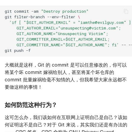
git
commit
-am
"Destroy production"
git
filter-branch
--env-filter
\
'if [ "$GIT_AUTHOR_EMAIL" = "
iamthe@evilguy.com
" ]
     GIT_AUTHOR_EMAIL="
unsuspecting@victim.com
";
     GIT_AUTHOR_NAME="Unsuspecting Victim";
     GIT_COMMITTER_EMAIL=$GIT_AUTHOR_EMAIL;
     GIT_COMMITTER_NAME="$GIT_AUTHOR_NAME"; fi'
--
-
git
push
大概就是这样，Git 的 commit 是可以任意修改的，你可以
将某个坏 commit 嫁祸给别人，甚至将某个坏仓库的
commit 批量嫁祸给毫不知情的人，但我希望大家永远都不
要做这样的事情！
如何防范这种行为？
这可怎么办，我们该如何在互联网上证明自己是自己？该如
何证明这不是自己？对于 Git 来说，其实我们还是有办法的
—— GPG 签名。GPG 全称为 GNU Privacy Guard，