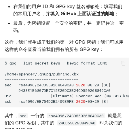
在我们的用户 ID 和 GPG key 签名邮箱处：填写我们
的常用用户名，并
填入 GitHub 上面认证过的邮箱
；
最后，为密钥设置一个安全的密码，并一定记住这一密
码。
这样，我们就生成了我们的第一对 GPG 密钥！我们可以用
这样的命令查看当前我们拥有的所有 GPG key：
$
gpg
--list-secret-keys
--keyid-format
LONG

/home/spencer/.gnupg/pubring.kbx

--------------------------------

sec
rsa4096/24CD550268849CA0
2020
-08-29
[
SC
]
9433E1B6807DE7C15E20DC3B24CD550268849CA0

uid
[
ultimate
]
Spencer
Woo
(
My
GPG
ke
ssb
rsa4096/EB754D2B2409E9FE
2020
-08-29
[
E
]
其中，
一行的
就是我
sec
rsa4096/24CD550268849CA0
们的 GPG 私钥，其中的
即为我们的
24CD550268849CA0