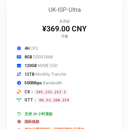
UK-ISP-Ultra
从开始
¥369.00 CNY
月缴
4H
CPU
8GB
DDR4 RAM
120GB
NVME SSD
12TB
Monthly Transfer
500Mbps
Bandwidth
CX：
185.231.217.1
GTT：
86.53.160.254
支持 24 小时退款
国际线路