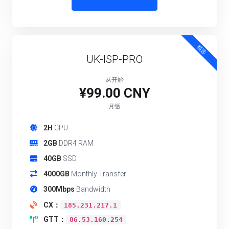
精选
UK-ISP-PRO
从开始
¥99.00 CNY
月缴
2H
CPU
2GB
DDR4 RAM
40GB
SSD
4000GB
Monthly Transfer
300Mbps
Bandwidth
CX：
185.231.217.1
GTT：
86.53.160.254