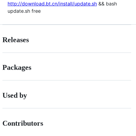
http://download.bt.cn/install/update.sh
&& bash
update.sh free
Releases
Packages
Used by
Contributors