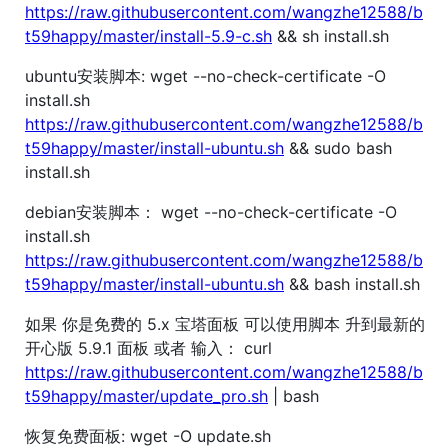
https://raw.githubusercontent.com/wangzhe12588/b
t59happy/master/install-5.9-c.sh
&& sh install.sh
ubuntu安装脚本: wget --no-check-certificate -O
install.sh
https://raw.githubusercontent.com/wangzhe12588/b
t59happy/master/install-ubuntu.sh
&& sudo bash
install.sh
debian安装脚本： wget --no-check-certificate -O
install.sh
https://raw.githubusercontent.com/wangzhe12588/b
t59happy/master/install-ubuntu.sh
&& bash install.sh
如果 你是免费的 5.x 宝塔面板 可以使用脚本 升到最新的
开心版 5.9.1 面板 或者 输入： curl
https://raw.githubusercontent.com/wangzhe12588/b
t59happy/master/update_pro.sh
| bash
恢复免费面板: wget -O update.sh