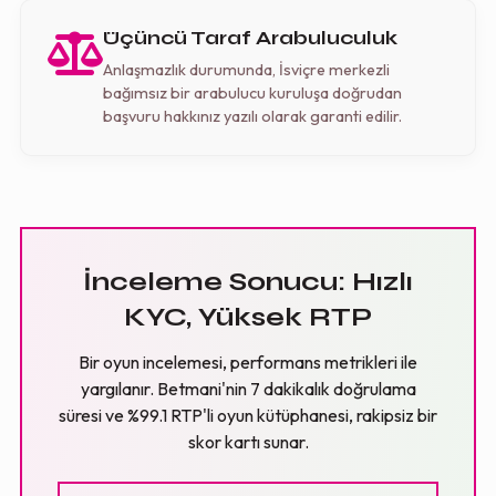
Üçüncü Taraf Arabuluculuk
Anlaşmazlık durumunda, İsviçre merkezli
bağımsız bir arabulucu kuruluşa doğrudan
başvuru hakkınız yazılı olarak garanti edilir.
İnceleme Sonucu: Hızlı
KYC, Yüksek RTP
Bir oyun incelemesi, performans metrikleri ile
yargılanır. Betmani'nin 7 dakikalık doğrulama
süresi ve %99.1 RTP'li oyun kütüphanesi, rakipsiz bir
skor kartı sunar.