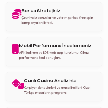
Bonus Stratejiniz
Çevrimsiz bonuslar ve yatırım şartsız free spin
kampanyaları listesi.
Mobil Performans İncelemeniz
APK indirme ve iOS web app kurulumu. Cihaz
performans test sonuçları.
Canlı Casino Analiziniz
Kurpiyer deneyimleri ve masa limitleri. Özel
Türkçe masaların programı.