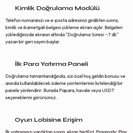
2
Kimlik Doğrulama Modülü
Telefon numaranızı ve e-posta adresinizi girdikten sonra,
kimlik ve ikametgah belgesi yükleme ekranı açılır. Belgeleri
yüklediğinizde ekranın altında "Doğrulama Süresi: ~7 dk"
yazan bir geri sayım başlar.
3
İlk Para Yatırma Paneli
Doğrulama tamamlandığında, sizi özel hoş geldin bonusu ve
anında kullanılabilecek ödeme yöntemlerinin listelendiği bir
panele yönlendirir. Burada Papara, havale veya USDT
seçeneklerini görürsünüz.
4
Oyun Lobisine Erişim
İlk yatırımınızı yaptıktan sonra, ekran NetEnt, Pragmatic Play