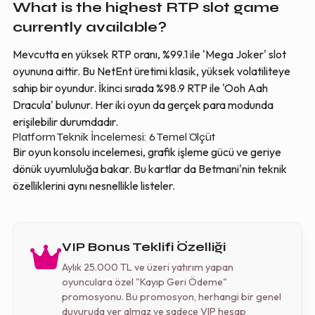
What is the highest RTP slot game
currently available?
Mevcutta en yüksek RTP oranı, %99.1 ile 'Mega Joker' slot
oyununa aittir. Bu NetEnt üretimi klasik, yüksek volatiliteye
sahip bir oyundur. İkinci sırada %98.9 RTP ile 'Ooh Aah
Dracula' bulunur. Her iki oyun da gerçek para modunda
erişilebilir durumdadır.
Platform Teknik İncelemesi: 6 Temel Ölçüt
Bir oyun konsolu incelemesi, grafik işleme gücü ve geriye
dönük uyumluluğa bakar. Bu kartlar da Betmani'nin teknik
özelliklerini aynı nesnellikle listeler.
VIP Bonus Teklifi Özelliği
Aylık 25.000 TL ve üzeri yatırım yapan
oyunculara özel "Kayıp Geri Ödeme"
promosyonu. Bu promosyon, herhangi bir genel
duyuruda yer almaz ve sadece VIP hesap