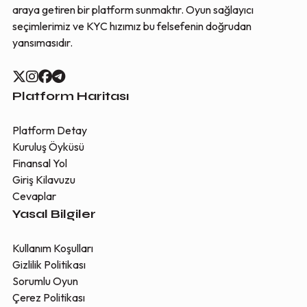
araya getiren bir platform sunmaktır. Oyun sağlayıcı
seçimlerimiz ve KYC hızımız bu felsefenin doğrudan
yansımasıdır.
Platform Haritası
Platform Detay
Kuruluş Öyküsü
Finansal Yol
Giriş Kilavuzu
Cevaplar
Yasal Bilgiler
Kullanım Koşulları
Gizlilik Politikası
Sorumlu Oyun
Çerez Politikası