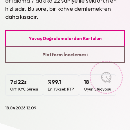
ortalama 7 dakika 22 saniye ile sektörün en
hızlısıdır. Bu süre, bir kahve demlemekten
daha kısadır.
Yavaş Doğrulamalardan Kurtulun
Platform İncelemesi
7d 22s
%99.1
18
Ort. KYC Süresi
En Yüksek RTP
Oyun Stüdyosu
18.04.2026 12:09