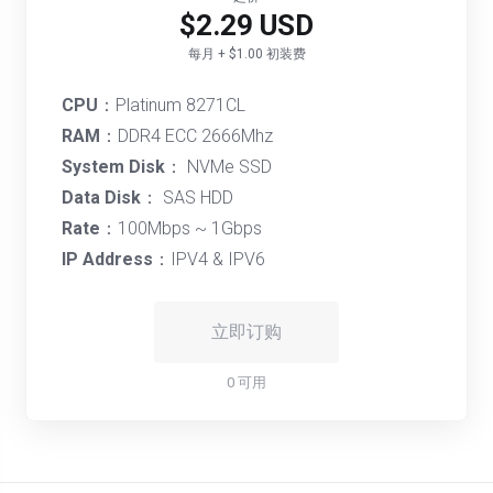
$2.29 USD
每月 + $1.00 初装费
CPU
：Platinum 8271CL
RAM
：DDR4 ECC 2666Mhz
System Disk
： NVMe SSD
Data Disk
： SAS HDD
Rate
：100Mbps ~ 1Gbps
IP Address
：IPV4 & IPV6
立即订购
0 可用