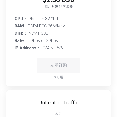
每月 + $0.14 初装费
CPU
： Platinum 8271CL
RAM
：DDR4 ECC 2666Mhz
Disk
： NVMe SSD
Rate
：1Gbps or 2Gbps
IP Address
：IPV4 & IPV6
立即订购
0 可用
Unlimited Traffic
起价