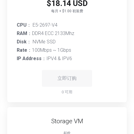
$18.14 USD
每月 + $1.00 初装费
CPU
： E5-2697-V4
RAM
：DDR4 ECC 2133Mhz
Disk
： NVMe SSD
Rate
：100Mbps ~ 1Gbps
IP Address
：IPV4 & IPV6
立即订购
0 可用
Storage VM
起价