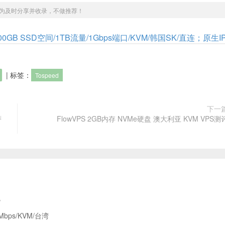
为及时分享并收录，不做推荐！
存/100GB SSD空间/1TB流量/1Gbps端口/KVM/韩国SK/直连；原生I
| 标签：
Tospeed
下一
萨
FlowVPS 2GB内存 NVMe硬盘 澳大利亚 KVM VPS测
货
Mbps/KVM/台湾