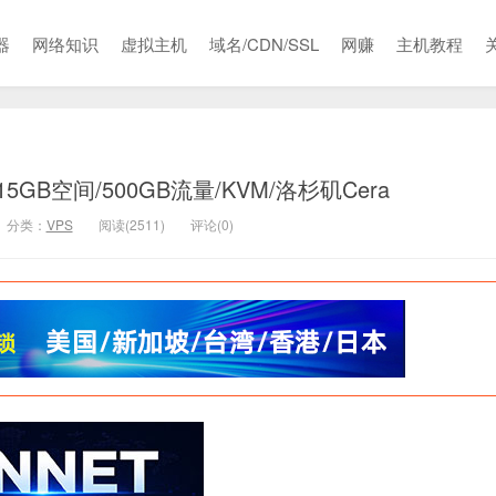
器
网络知识
虚拟主机
域名/CDN/SSL
网赚
主机教程
/15GB空间/500GB流量/KVM/洛杉矶Cera
分类：
VPS
阅读(2511)
评论(0)