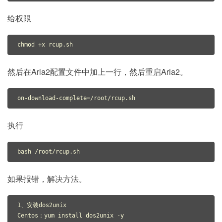
给权限
chmod 
+
x rcup
.
sh
然后在Aria2配置文件中加上一行，然后重启Aria2。
on
-
download
-
complete
=
/root/
rcup
.
sh
执行
bash 
/
root
/
rcup
.
sh
如果报错，解决方法。
1
、安装
Centos
：
yum install dos2unix 
-