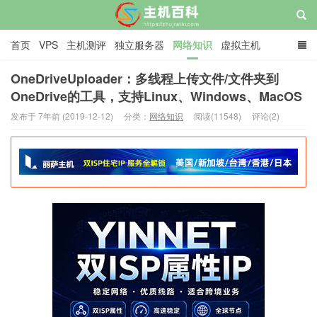
首页
VPS
主机测评
独立服务器
网络知识
虚拟主机
域名/CDN/SSL
网赚
主机教程
关于
广告
OneDriveUploader：多线程上传文件/文件夹到
OneDrive的工具，支持Linux、Windows、MacOS
主机百科
发布于 7年前 (2019-12-12)
分类：
网络知识
阅读(11548)
评论(2)