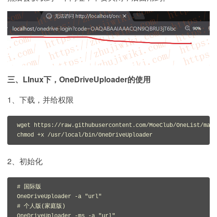
三、LInux下，OneDriveUploader的使用
1、下载，并给权限
wget https://raw.githubusercontent.com/MoeClub/OneList/mast
chmod +x /usr/local/bin/OneDriveUploader
2、初始化
# 国际版

OneDriveUploader -a "url"

# 个人版(家庭版)

OneDriveUploader -ms -a "url"
