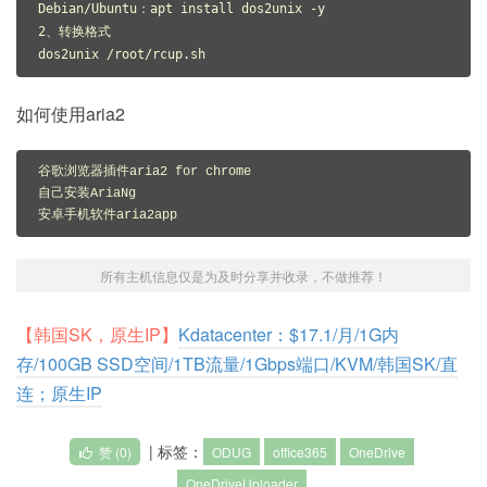
Debian
/
Ubuntu
：
apt install dos2unix 
-
2
、转换格式
dos2unix 
/
root
/
rcup
.
sh
如何使用aria2
谷歌浏览器插件aria2 for chrome

自己安装AriaNg

安卓手机软件aria2app
所有主机信息仅是为及时分享并收录，不做推荐！
【韩国SK，原生IP】
Kdatacenter：$17.1/月/1G内
存/100GB SSD空间/1TB流量/1Gbps端口/KVM/韩国SK/直
连；原生IP
| 标签：
赞 (
0
)
ODUG
office365
OneDrive
OneDriveUploader