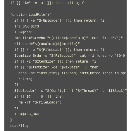
if
[[
"
$#
"
!=
'3'
]];
then
exit
0
;
fi
function
LoadFile
(){
if
[[
!
-
e 
"
${Uploader}
"
]];
then
return
;
fi
  IFS_BAK
=
$IFS
  IFS
=
$
'\n'
  tmpFile
=
"
$(echo "
$
{
File
/
#$LocalDIR}" |cut -f1 -d'/')
"
FileLoad
=
"
${LocalDIR}
${tmpFile}
"
if
[[
!
-
e 
"
${FileLoad}
"
]];
then
return
;
fi
ItemSize
=
$
(
du 
-
s 
"
${FileLoad}
"
|
cut 
-
f1 
|
grep 
-
o 
'[0-9]*'
if
[[
-
z 
"
$ItemSize
"
]];
then
return
;
fi
if
[[
"
$ItemSize
"
-
ge 
"
$MaxSize
"
]];
then
echo
-
ne 
"\033[33m
${FileLoad}
 \033[0mtoo large to spik.
return
;
fi
$
{
Uploader
}
-
c 
"
${Config}
"
-
t 
"
${Thread}
"
-
b 
"
${Block}
"
-
if
[[
 $
?
==
'0'
]];
then
    rm 
-
rf 
"
${FileLoad}
"
;
fi
  IFS
=
$IFS_BAK
}
LoadFile
;