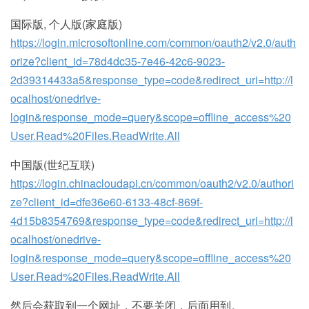
国际版, 个人版(家庭版)
https://login.microsoftonline.com/common/oauth2/v2.0/auth
orize?client_id=78d4dc35-7e46-42c6-9023-
2d39314433a5&response_type=code&redirect_uri=http://l
ocalhost/onedrive-
login&response_mode=query&scope=offline_access%20
User.Read%20Files.ReadWrite.All
中国版(世纪互联)
https://login.chinacloudapi.cn/common/oauth2/v2.0/authori
ze?client_id=dfe36e60-6133-48cf-869f-
4d15b8354769&response_type=code&redirect_uri=http://l
ocalhost/onedrive-
login&response_mode=query&scope=offline_access%20
User.Read%20Files.ReadWrite.All
然后会获取到一个网址，不要关闭，后面用到。