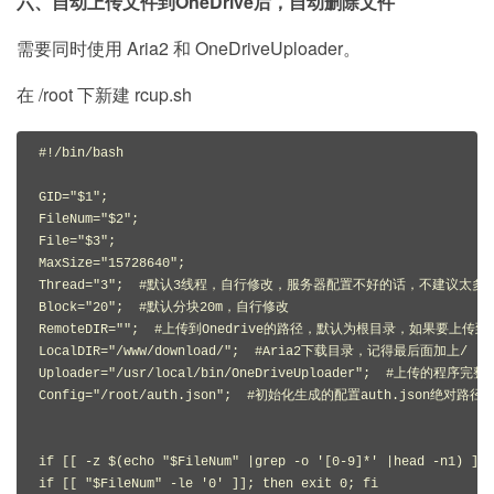
六、自动上传文件到OneDrive后，自动删除文件
需要同时使用 Aria2 和 OneDriveUploader。
在 /root 下新建 rcup.sh
#!/bin/bash
GID
=
"
$1
"
;
FileNum
=
"
$2
"
;
File
=
"
$3
"
;
MaxSize
=
"15728640"
;
Thread
=
"3"
;
#默认3线程，自行修改，服务器配置不好的话，不建议太多
Block
=
"20"
;
#默认分块20m，自行修改
RemoteDIR
=
""
;
#上传到Onedrive的路径，默认为根目录，如果要上传到MO
LocalDIR
=
"/www/download/"
;
#Aria2下载目录，记得最后面加上/
Uploader
=
"/usr/local/bin/OneDriveUploader"
;
#上传的程序完整
Config
=
"/root/auth.json"
;
#初始化生成的配置auth.json绝对路径
if
[[
-
z $
(
echo
"
$FileNum
"
|
grep 
-
o 
'[0-9]*'
|
head 
-
n1
)
]];
if
[[
"
$FileNum
"
-
le 
'0'
]];
then
exit
0
;
fi