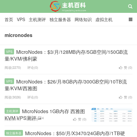
首页
VPS
主机测评
独立服务器
网络知识
虚拟主机
域名/CDN/SSL
网赚
主机教程
关于
广告
micronodes
主机百科
MicroNodes：$3/月/128MB内存/5GB空间/150GB流
VPS
量/KVM/佛利蒙
阅读(2270)
评论(0)
赞 (
0
)
MicroNodes：$26/月/8GB内存/300GB空间/10TB流
VPS
量/KVM/西雅图
阅读(3026)
评论(0)
赞 (
0
)
MicroNodes 1GB内存 西雅图
主机测评
KVM VPS测评
4
阅读(2510)
评论(0)
赞 (
0
)
MicroNodes：$50/月/X3470/24GB内存/1TB硬
独立服务器