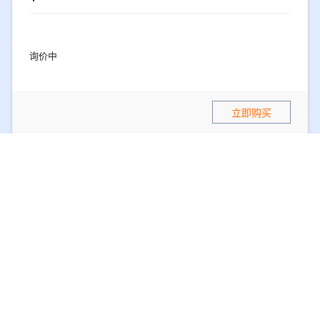
询价中
立即购买
轻量应用服务器2vCPU 4GiB
适用于网站搭建
应用镜像
WordPress
购买时长
1年
购买数量