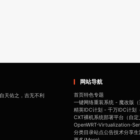
网站导航
首页
特色专题
享 - 自天佑之，吉无不利
一键网络重装系统 - 魔改版（适用于
精英IDC计划 - 千万IDC计
CXT裸机系统部署平台（自
OpenWRT-Virtualization-Ser
分类目录
站点公告
技术分享
生
更多(More)